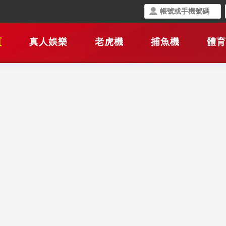
頁
通博豪華轉盤
通博獎金28888
VIP優惠獎金無上限