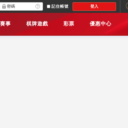
简体中文
聯絡我們
搜尋
送出